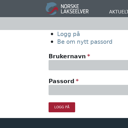
Hopp
til
AKTUEL
hovedinnhold
Primary
Logg på
Be om nytt passord
tabs
Brukernavn
Passord