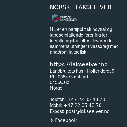
NORSKE LAKSEELVER
NL er en partipolitisk nøytral og
landsomfattende forening for
forvaltningslag eller tilsvarende
sammenslutninger i vassdrag med
anadrom laksefisk.
https://lakseelver.no
Landbrukets hus - Hollendergt 5
Pb. 9354 Grønland
0135
Oslo
Norge
Telefon
+47 22 05 48 70
Mobil
+47 22 05 48 70
E-post
post@lakseelver.no
Facebook