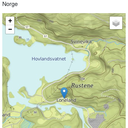
Norge
+
−