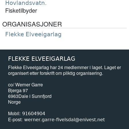
Hovlandsvatn.
Fisketilbyder
ORGANISASJONER
Flekke Elveeigarlag
FLEKKE ELVEEIGARLAG
Flekke Elveeigarlag har 24 medlemmer i laget. Laget er
organisert etter forskrift om pliktig organisering.
co/ Werner Garre
Bjerga 97
6963
Dale i Sunnfjord
Norge
Mobil
91604904
E-post
werner.garre-fivelsdal@enivest.net