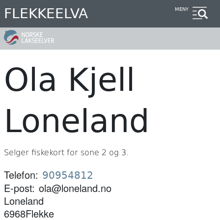
Hopp
FLEKKEELVA
MENY
til
hovedinnhold
Ola Kjell
Loneland
Selger fiskekort for sone 2 og 3.
Telefon
90954812
E-post
ola@loneland.no
Loneland
6968
Flekke