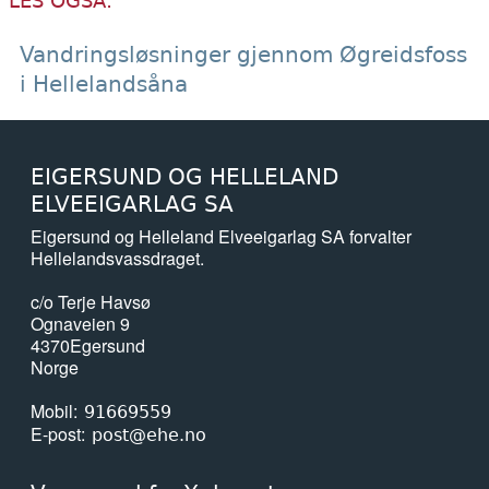
LES OGSÅ:
Vandringsløsninger gjennom Øgreidsfoss
i Hellelandsåna
EIGERSUND OG HELLELAND
ELVEEIGARLAG SA
Eigersund og Helleland Elveeigarlag SA forvalter
Hellelandsvassdraget.
c/o Terje Havsø
Ognaveien 9
4370
Egersund
Norge
Mobil
91669559
E-post
post@ehe.no