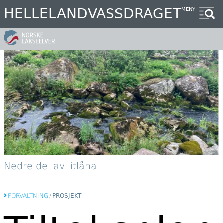
Hopp
HELLELANDVASSDRAGET
MENY
til
hovedinnhold
Nedre del av litlåna
FORVALTNING
/
PROSJEKT