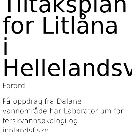
Tiltaksplan
for Litlåna
i
Hellelands
Forord
På oppdrag fra Dalane
vannområde har Laboratorium for
ferskvannsøkologi og
innlandsfiske