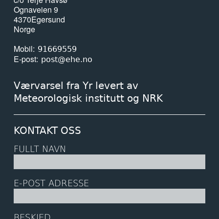
Ognaveien 9
4370
Egersund
Norge
Mobil
91669559
E-post
post@ehe.no
Værvarsel fra Yr levert av
Meteorologisk institutt og NRK
KONTAKT OSS
FULLT NAVN
E-POST ADRESSE
BESKJED