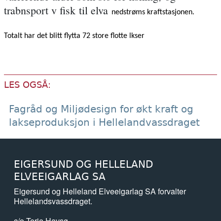
trabnsport v fisk til elva
nedstrøms kraftstasjonen.
Totalt har det blitt flytta 72 store flotte lkser
LES OGSÅ:
Fagråd og Miljødesign for økt kraft og
lakseproduksjon i Hellelandvassdraget
EIGERSUND OG HELLELAND
ELVEEIGARLAG SA
Eigersund og Helleland Elveeigarlag SA forvalter
Hellelandsvassdraget.
c/o Terje Havsø