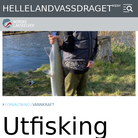
Hopp
HELLELANDVASSDRAGET
MENY
til
hovedinnhold
FORVALTNING
/
VANNKRAFT
Utfisking