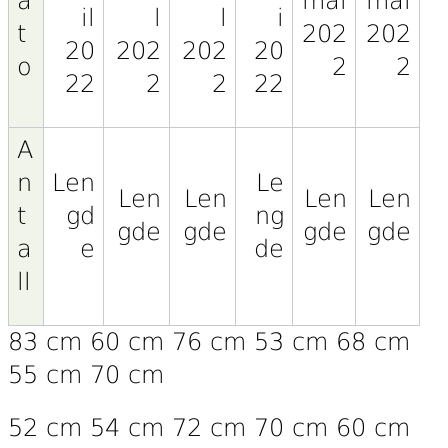
a
mai
mai
il
l
l
i
t
202
202
20
202
202
20
o
2
2
22
2
2
22
A
n
Len
Le
Len
Len
Len
Len
t
gd
ng
gde
gde
gde
gde
a
e
de
ll
83 cm 60 cm 76 cm 53 cm 68 cm
55 cm 70 cm
52 cm 54 cm 72 cm 70 cm 60 cm