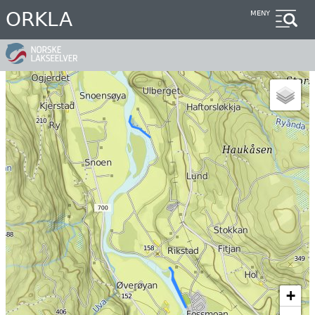
Hopp
ORKLA
MENY
til
hovedinnhold
+