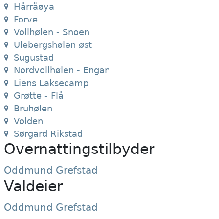
Hårråøya
Forve
Vollhølen - Snoen
Ulebergshølen øst
Sugustad
Nordvollhølen - Engan
Liens Laksecamp
Grøtte - Flå
Bruhølen
Volden
Sørgard Rikstad
Overnattingstilbyder
Oddmund Grefstad
Valdeier
Oddmund Grefstad