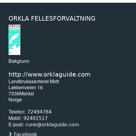
ORKLA FELLESFORVALTNING
Bakgrunn
http://www.orklaguide.com
Landbrukssenteret Midt
Løkkenveien 16
7336
Meldal
Norge
Telefon
72494784
Mobil
92401517
E-post
rune@orklaguide.com
Facebook