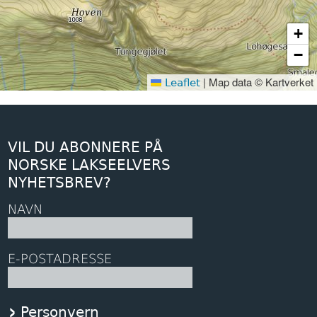
+
−
|
Map data © Kartverket
Leaflet
VIL DU ABONNERE PÅ
NORSKE LAKSEELVERS
NYHETSBREV?
NAVN
E-POSTADRESSE
Personvern