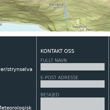
KONTAKT OSS
FULLT NAVN
ver/strynselva
E-POST ADRESSE
BESKJED
Meteorologisk