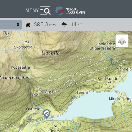
MENY
SØ
3.3
14
m/s
°C