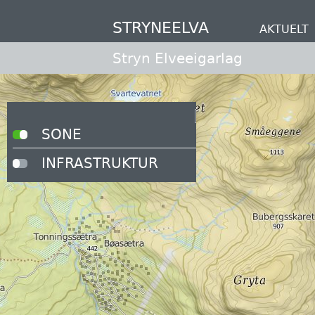
Hopp
til
STRYNEELVA
AKTUELT
hovedinnhold
Stryn Elveeigarlag
X
SONE
INFRASTRUKTUR