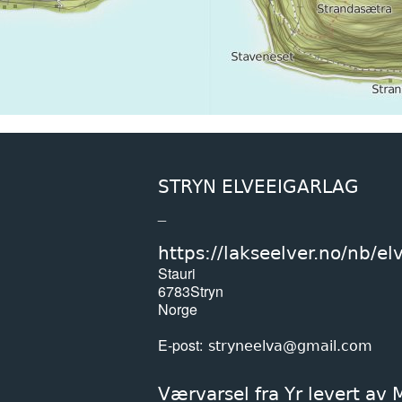
STRYN ELVEEIGARLAG
_
https://lakseelver.no/nb/el
Stauri
6783
Stryn
Norge
E-post
stryneelva@gmail.com
Værvarsel fra Yr levert av 