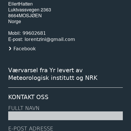
Eilert
Hatten
Luktvassvegen 2363
8664
MOSJØEN
Norge
Mobil
99602681
E-post
lorentzini@gmail.com
Facebook
Værvarsel fra Yr levert av
Meteorologisk institutt og NRK
KONTAKT OSS
FULLT NAVN
E-POST ADRESSE