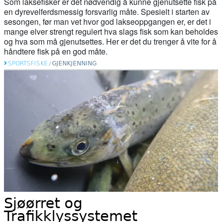
Som laksefisker er det nødvendig å kunne gjenutsette fisk på
en dyrevelferdsmessig forsvarlig måte. Spesielt i starten av
sesongen, før man vet hvor god lakseoppgangen er, er det i
mange elver strengt regulert hva slags fisk som kan beholdes
og hva som må gjenutsettes. Her er det du trenger å vite for å
håndtere fisk på en god måte.
SPORTSFISKE
/
GJENKJENNING
Sjøørret og
Trafikklyssystemet