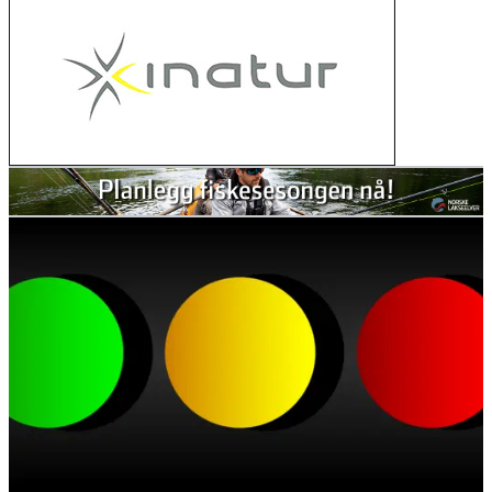
nikkel i hysa
02. mars 2026
Judge sides with salmon against Trump
administration in hydropower ruling
27. februar 2026
Her ser du hvor mye laks og sjøørret
det er i elvene våre
11. februar 2026
Nu starter genskabelsen af Gudenåen
ved Vestbirksøerne
11. februar 2026
Canada stengde 47 lakseoppdrett – då
kom villaksen tilbake