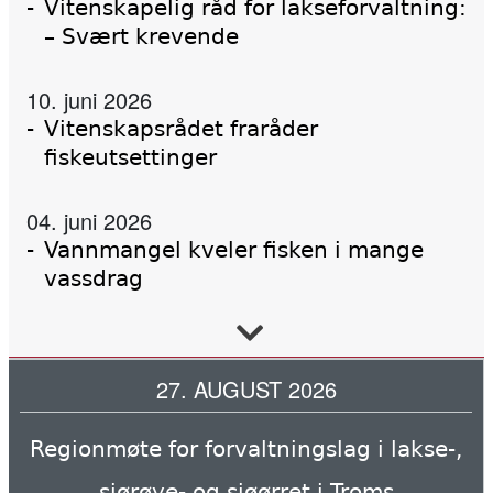
Vitenskapelig råd for lakseforvaltning:
– Svært krevende
10. juni 2026
Vitenskapsrådet fraråder
fiskeutsettinger
04. juni 2026
Vannmangel kveler fisken i mange
vassdrag
02. juni 2026
Forskning, kunnskap, handling
27. AUGUST 2026
Regionmøte for forvaltningslag i lakse-,
02. juni 2026
Tanaelva: Nesten all laks dør før de
sjørøye- og sjøørret i Troms