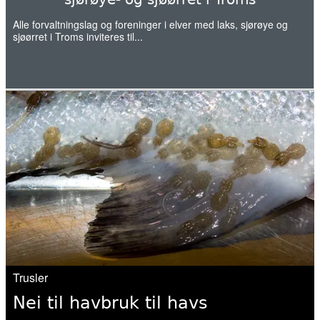
kommer ut av elva
Alle forvaltningslag og foreninger i elver med laks, sjørøye og
sjøørret i Troms inviteres til...
20. mai 2026
Naturvernforbundet i Stjørdal og
Meråker arrangerer naturgledetur på
Hellstranda
07. mai 2026
Årets overvåking av lakselus er i gang
07. mai 2026
Slik kartlegges unglaksens utvandring
Trusler
06. mai 2026
Nei til havbruk til havs
Norwegian fish farms polluting fjords