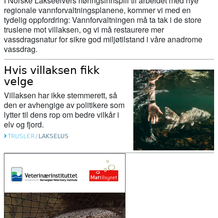
I Norske Lakseelvers høringsinnspill til arbeidet med nye
hatt rett hele tiden!
regionale vannforvaltningsplanene, kommer vi med en
tydelig oppfordring: Vannforvaltningen må ta tak i de store
truslene mot villaksen, og vi må restaurere mer
15. april 2026
vassdragsnatur for sikre god miljøtilstand i våre anadrome
Her sluker gjedda minst en kvart
vassdrag.
million laks i året
Hvis villaksen fikk
velge
15. april 2026
Villaksen har ikke stemmerett, så
Slik rammer klimaendringene
den er avhengige av politikere som
oppdrettsnæringen
lytter til dens rop om bedre vilkår i
elv og fjord.
15. april 2026
TRUSLER
/
LAKSELUS
Endringar i laksefisket for 2026
07. april 2026
Fryktar nytt kjempekraftverk skal