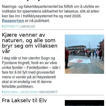
Nærings- og fiskeridepartementet
ba
NINA
om å utvikle en
indikator for sjøørretens sårbarhet for lakselus, slik at arten
kan tas inn i trafikklyssystemet fra og med 2026.
er nå publisert.
Rapporten
OPPDRETT
/
LAKSELUS
Kjære venner av
naturen, og alle som
bryr seg om villaksen
vår
I dag står vi her utenfor Sogn og
Fjordane tingrett, fordi en av våre
unike fjorder – Førdefjorden – står i
fare for å bli fylt med gruveavfall
mens vi venter på at Høyesterett
skal si et endelig nei til denne
feilslåtte politikken.
NASJONAL LAKSEFJORD
/
GRUVEDRIFT
Fra Lakselv til Elv