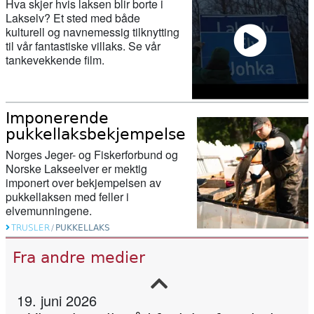
Hva skjer hvis laksen blir borte i
Lakselv? Et sted med både
kulturell og navnemessig tilknytting
til vår fantastiske villaks. Se vår
tankevekkende film.
27. februar 2026
Her ser du hvor mye laks og sjøørret
det er i elvene våre
Imponerende
pukkellaksbekjempelse
11. februar 2026
Norges Jeger- og Fiskerforbund og
Nu starter genskabelsen af Gudenåen
Norske Lakseelver er mektig
ved Vestbirksøerne
imponert over bekjempelsen av
pukkellaksen med feller i
elvemunningene.
11. februar 2026
TRUSLER
/
PUKKELLAKS
Canada stengde 47 lakseoppdrett – då
Fra andre medier
kom villaksen tilbake
19. juni 2026