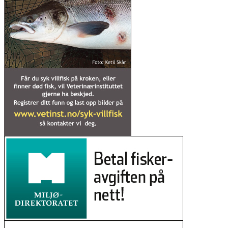
rasere elva
25. mars 2026
Nye teljingar gir håp for villaksen
18. mars 2026
Nasjonalt laksevassdrag: – Aldri sett
slike skader på laks
06. mars 2026
Fisken er tilbake i Skibotnregionen
etter gyro-kamp
03. mars 2026
Repparfjorden: Jo nærmere
gruvedeponiet, jo mer bly, krom og