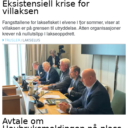
Eksistensiell krise for
02. juni 2026
villaksen
Tanaelva: Nesten all laks dør før de
Fangsttallene for laksefisket i elvene i fjor sommer, viser at
kommer ut av elva
villaksen er på grensen til utryddelse. Atten organisasjoner
krever nå nullutslipp i lakseoppdrett.
20. mai 2026
TRUSLER
/
LAKSELUS
Naturvernforbundet i Stjørdal og
Meråker arrangerer naturgledetur på
Hellstranda
07. mai 2026
Årets overvåking av lakselus er i gang
07. mai 2026
Slik kartlegges unglaksens utvandring
Avtale om