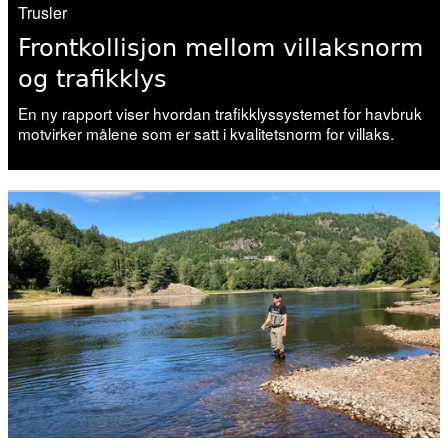
Trusler
19. juni 2026
Frontkollisjon mellom villaksnorm
Vitenskapelig råd for lakseforvaltning:
og trafikklys
– Svært krevende
En ny rapport viser hvordan trafikklyssystemet for havbruk
motvirker målene som er satt i kvalitetsnorm for villaks.
10. juni 2026
Vitenskapsrådet fraråder
fiskeutsettinger
04. juni 2026
Vannmangel kveler fisken i mange
vassdrag
02. juni 2026
Forskning, kunnskap, handling