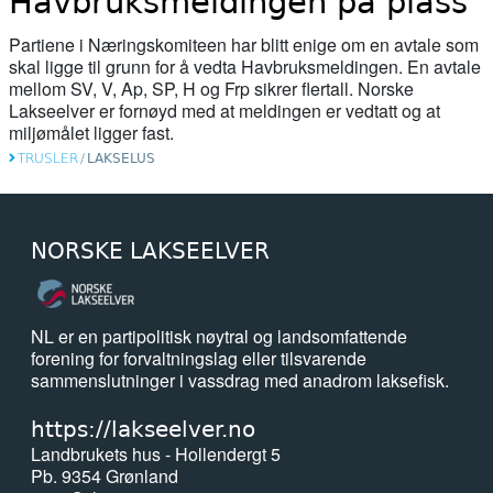
Havbruksmeldingen på plass
06. mai 2026
Partiene i Næringskomiteen har blitt enige om en avtale som
Norwegian fish farms polluting fjords
skal ligge til grunn for å vedta Havbruksmeldingen. En avtale
with waste likened to ‘raw sewage of
mellom SV, V, Ap, SP, H og Frp sikrer flertall. Norske
Lakseelver er fornøyd med at meldingen er vedtatt og at
millions of people’
miljømålet ligger fast.
04. mai 2026
TRUSLER
/
LAKSELUS
Nesten 16.000 fisk ble sortert med
kunstig intelligens i fjor
NORSKE LAKSEELVER
04. mai 2026
Pollution incident in Moray river 'wipes
out' salmon population
NL er en partipolitisk nøytral og landsomfattende
forening for forvaltningslag eller tilsvarende
sammenslutninger i vassdrag med anadrom laksefisk.
24. april 2026
ESA opnar sak mot Noreg for
https://lakseelver.no
gruvedeponering i Førdefjorden
Landbrukets hus - Hollendergt 5
Pb. 9354 Grønland