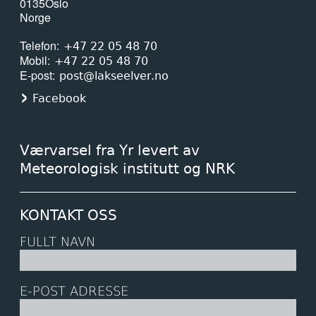
0135
Oslo
24. april 2026
Norge
ESA åpner sak mot Norge: — Vi har
Telefon
+47 22 05 48 70
hatt rett hele tiden!
Mobil
+47 22 05 48 70
E-post
post@lakseelver.no
15. april 2026
Facebook
Her sluker gjedda minst en kvart
million laks i året
Værvarsel fra Yr levert av
15. april 2026
Meteorologisk institutt og NRK
Slik rammer klimaendringene
oppdrettsnæringen
KONTAKT OSS
FULLT NAVN
15. april 2026
Endringar i laksefisket for 2026
E-POST ADRESSE