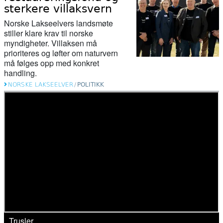
sterkere villaksvern
Norske Lakseelvers landsmøte
stiller klare krav til norske
myndigheter. Villaksen må
prioriteres og løfter om naturvern
må følges opp med konkret
handling.
NORSKE LAKSEELVER
/
POLITIKK
Trusler