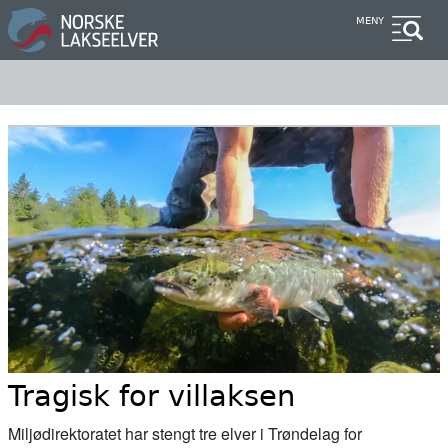
Hopp
MENY
til
hovedinnhold
Tragisk for villaksen
Miljødirektoratet har stengt tre elver i Trøndelag for