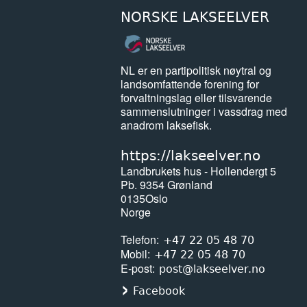
NORSKE LAKSEELVER
NL er en partipolitisk nøytral og
landsomfattende forening for
forvaltningslag eller tilsvarende
sammenslutninger i vassdrag med
anadrom laksefisk.
https://lakseelver.no
Landbrukets hus - Hollendergt 5
Pb. 9354 Grønland
0135
Oslo
Norge
Telefon
+47 22 05 48 70
Mobil
+47 22 05 48 70
E-post
post@lakseelver.no
Facebook