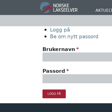
Hopp
til
AKTUEL
hovedinnhold
Primary
Logg på
Be om nytt passord
tabs
Brukernavn
Passord