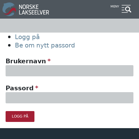
Hopp
MENY
til
hovedinnhold
Primary
Logg på
Be om nytt passord
tabs
Brukernavn
Passord