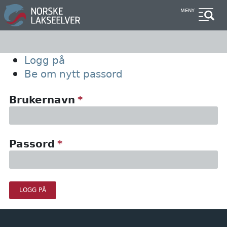
Hopp
MENY
til
hovedinnhold
Primary
Logg på
Be om nytt passord
tabs
Brukernavn
Passord