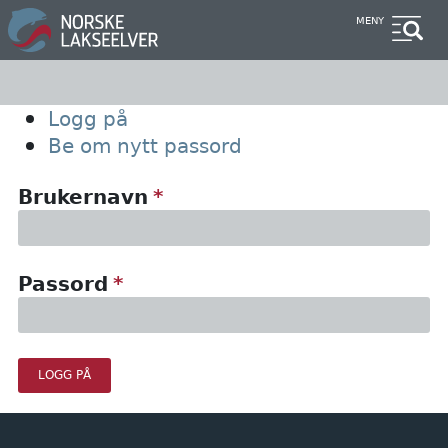
Hopp
MENY
til
hovedinnhold
Primary
Logg på
Be om nytt passord
tabs
Brukernavn
Passord