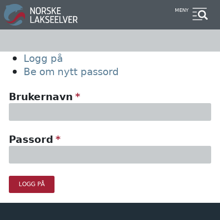
Hopp
MENY
til
hovedinnhold
Primary
Logg på
Be om nytt passord
tabs
Brukernavn
Passord