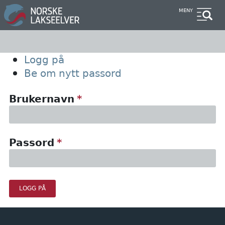
Hopp
MENY
til
hovedinnhold
Primary
Logg på
Be om nytt passord
tabs
Brukernavn
Passord