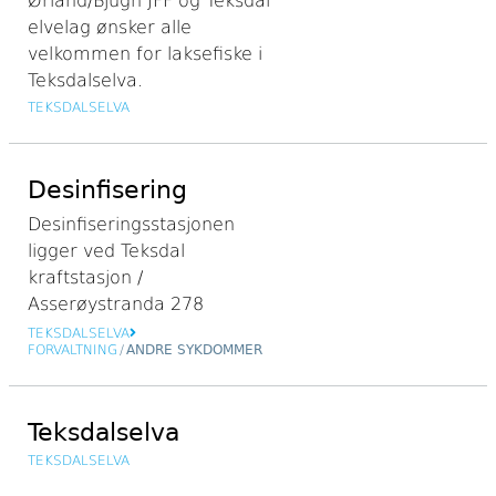
Ørland/Bjugn JFF og Teksdal
elvelag ønsker alle
velkommen for laksefiske i
Teksdalselva.
TEKSDALSELVA
Desinfisering
Desinfiseringsstasjonen
ligger ved Teksdal
kraftstasjon /
Asserøystranda 278
TEKSDALSELVA
FORVALTNING
/
ANDRE SYKDOMMER
Teksdalselva
TEKSDALSELVA