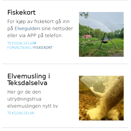
Fiskekort
For kjøp av fiskekort gå inn
på
E
lveguiden
sine nettsider
eller via APP på telefon.
TEKSDALSELVA
FORVALTNING
/
FISKEKORT
Elvemusling i
Teksdalselva
Her gir de den
utrydningstrua
elvemuslingen nytt liv
TEKSDALSELVA