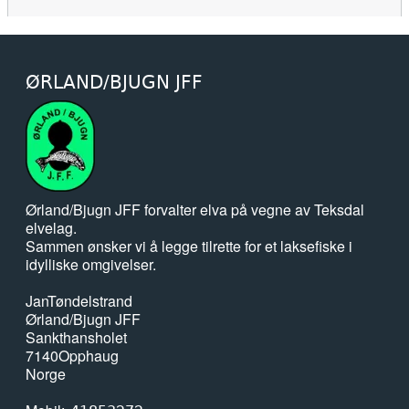
ØRLAND/BJUGN JFF
Ørland/Bjugn JFF forvalter elva på vegne av Teksdal
elvelag.
Sammen ønsker vi å legge tilrette for et laksefiske i
idylliske omgivelser.
Jan
Tøndelstrand
Ørland/Bjugn JFF
Sankthansholet
7140
Opphaug
Norge