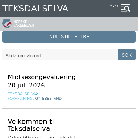
Hopp
TEKSDALSELVA
MENY
til
hovedinnhold
NULLSTILL FILTRE
Midtsesongevaluering
20.juli 2026
TEKSDALSELVA
FORVALTNING
/
GYTEBESTAND
Velkommen til
Teksdalselva